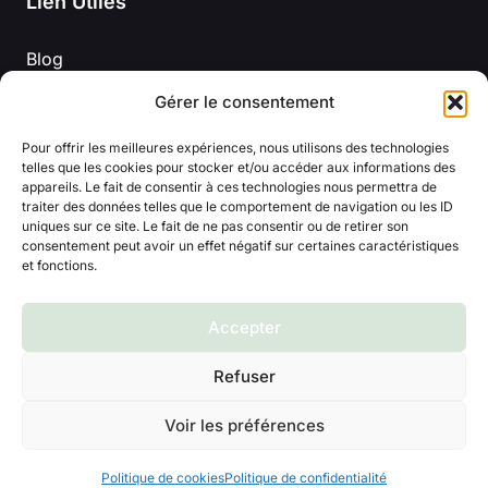
Lien Utiles
Blog
Mentions légales
Gérer le consentement
À propos de nous
Politique de confidentialité
Pour offrir les meilleures expériences, nous utilisons des technologies
Conditions Générales D’Utilisation
telles que les cookies pour stocker et/ou accéder aux informations des
appareils. Le fait de consentir à ces technologies nous permettra de
traiter des données telles que le comportement de navigation ou les ID
uniques sur ce site. Le fait de ne pas consentir ou de retirer son
consentement peut avoir un effet négatif sur certaines caractéristiques
et fonctions.
Accepter
© 2026 Titline
Refuser
Voir les préférences
Politique de cookies
Politique de confidentialité