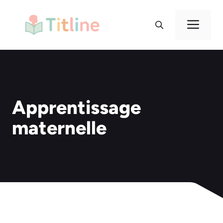
Aller
au
Me
contenu
Apprentissage
maternelle