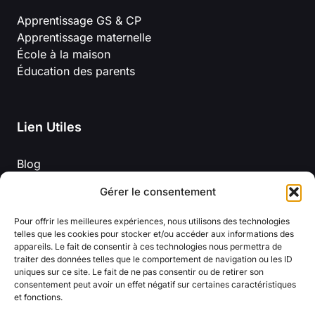
Apprentissage GS & CP
Apprentissage maternelle
École à la maison
Éducation des parents
Lien Utiles
Blog
Mentions légales
Gérer le consentement
À propos de nous
Politique de confidentialité
Pour offrir les meilleures expériences, nous utilisons des technologies
Conditions Générales D’Utilisation
telles que les cookies pour stocker et/ou accéder aux informations des
appareils. Le fait de consentir à ces technologies nous permettra de
traiter des données telles que le comportement de navigation ou les ID
uniques sur ce site. Le fait de ne pas consentir ou de retirer son
consentement peut avoir un effet négatif sur certaines caractéristiques
et fonctions.