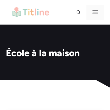
Aller
au
Me
contenu
École à la maison