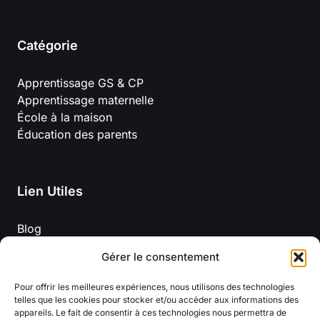
Catégorie
Apprentissage GS & CP
Apprentissage maternelle
École à la maison
Éducation des parents
Lien Utiles
Blog
Mentions légales
Gérer le consentement
À propos de nous
Politique de confidentialité
Pour offrir les meilleures expériences, nous utilisons des technologies
Conditions Générales D’Utilisation
telles que les cookies pour stocker et/ou accéder aux informations des
appareils. Le fait de consentir à ces technologies nous permettra de