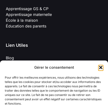
Apprentissage GS & CP
Apprentissage maternelle
École à la maison
Éducation des parents
Lien Utiles
Blog
Mentions légales
Gérer le consentement
À propos de nous
Politique de confidentialité
Pour offrir les meilleures expériences, nous utilisons des technologies
Conditions Générales D’Utilisation
telles que les cookies pour stocker et/ou accéder aux informations des
appareils. Le fait de consentir à ces technologies nous permettra de
traiter des données telles que le comportement de navigation ou les ID
uniques sur ce site. Le fait de ne pas consentir ou de retirer son
consentement peut avoir un effet négatif sur certaines caractéristiques
et fonctions.