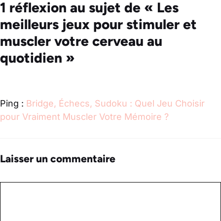
1 réflexion au sujet de « Les
meilleurs jeux pour stimuler et
muscler votre cerveau au
quotidien »
Ping :
Bridge, Échecs, Sudoku : Quel Jeu Choisir
pour Vraiment Muscler Votre Mémoire ?
Laisser un commentaire
Commentaire