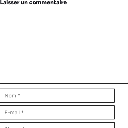
Laisser un commentaire
Commentaire
Nom
E-
mail
Site