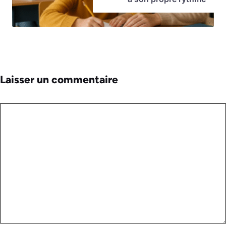
Laisser un commentaire
Commentaire