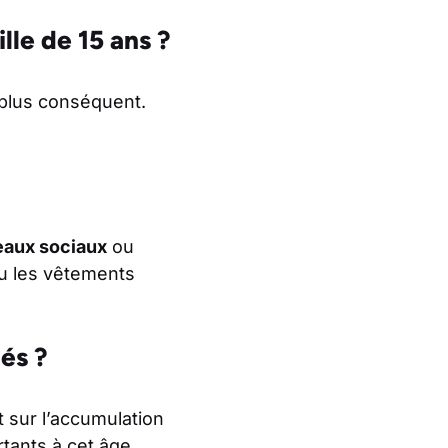
lle de 15 ans ?
 plus conséquent.
eaux sociaux
ou
ou les vêtements
és ?
 sur l’accumulation
tants à cet âge.