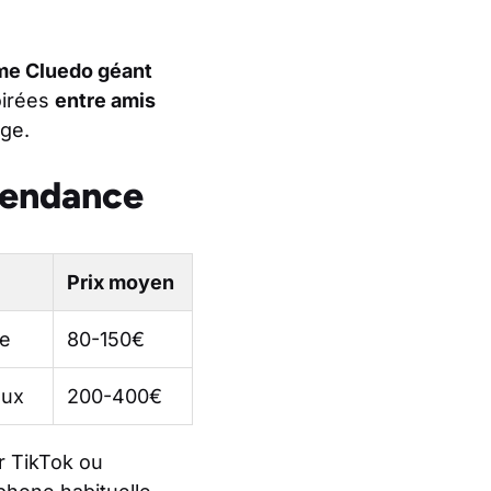
me Cluedo géant
oirées
entre amis
âge.
 tendance
Prix moyen
ue
80-150€
aux
200-400€
 TikTok ou