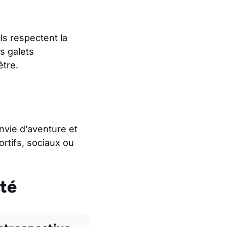
ls respectent la
s galets
être.
nvie d’aventure et
ortifs, sociaux ou
té