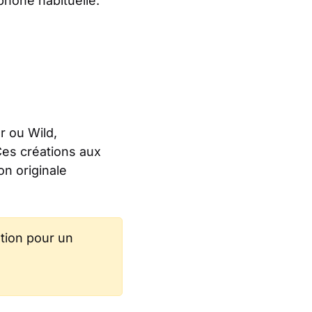
phone habituelle.
 ou Wild,
Ces créations aux
on originale
tion pour un