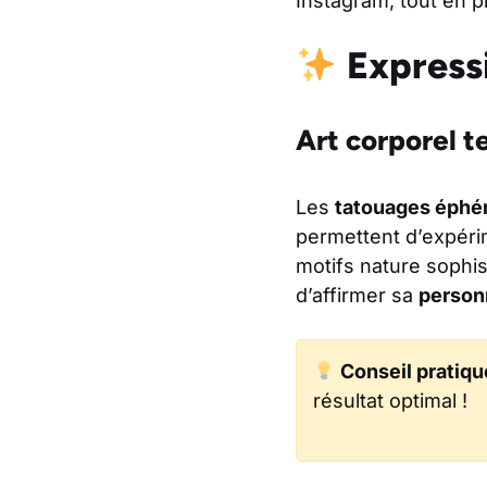
Instagram, tout en 
Expressi
Art corporel 
Les
tatouages éph
permettent d’expéri
motifs nature sophis
d’affirmer sa
person
Conseil pratiqu
résultat optimal !