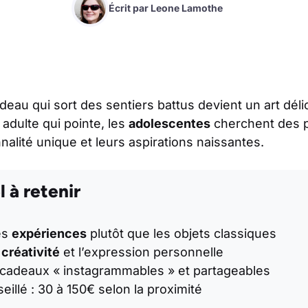
Écrit par
Leone Lamothe
adeau qui sort des sentiers battus devient un art déli
e adulte qui pointe, les
adolescentes
cherchent des p
nalité unique et leurs aspirations naissantes.
l à retenir
les
expériences
plutôt que les objets classiques
a
créativité
et l’expression personnelle
 cadeaux « instagrammables » et partageables
illé : 30 à 150€ selon la proximité