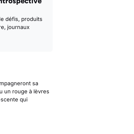
ntrospective
de défis, produits
re, journaux
compagneront sa
u un rouge à lèvres
escente qui