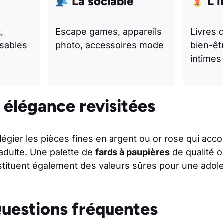
La sociable
L’i
,
Escape games, appareils
Livres 
isables
photo, accessoires mode
bien-êt
intimes
élégance revisitées
vilégier les pièces fines en argent ou or rose qui ac
 adulte. Une palette de
fards à paupières
de qualité o
ituent également des valeurs sûres pour une adol
uestions fréquentes