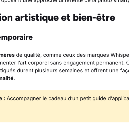
proposant une approche différente de la photo smart
on artistique et bien-être
temporaire
émères
de qualité, comme ceux des marques Whisper
menter l’art corporel sans engagement permanent. 
tiqués durent plusieurs semaines et offrent une faç
nalité
.
e :
Accompagner le cadeau d’un petit guide d’applica