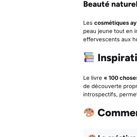
Beauté naturel
Les
cosmétiques ay
peau jeune tout en in
effervescents aux hui
Inspirat
Le livre
« 100 choses
de découverte propre 
introspectifs, perm
Comment 