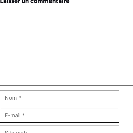
Laisser un commentaire
Commentaire
Nom
E-
mail
Site