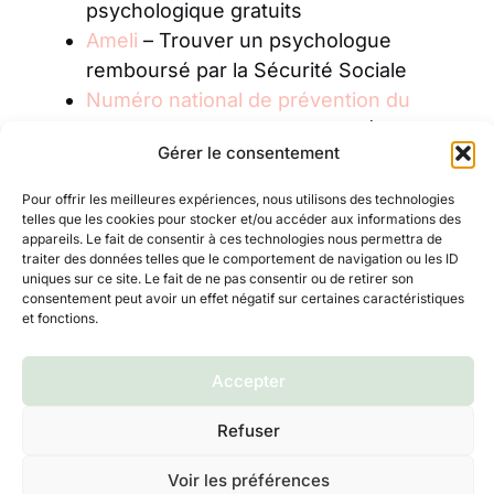
psychologique gratuits
Ameli
– Trouver un psychologue
remboursé par la Sécurité Sociale
Numéro national de prévention du
suicide
– 3114 (gratuit, 24h/24)
Gérer le consentement
Service Public
– Informations sur les
droits familiaux et la médiation
Pour offrir les meilleures expériences, nous utilisons des technologies
telles que les cookies pour stocker et/ou accéder aux informations des
appareils. Le fait de consentir à ces technologies nous permettra de
Publications Similaires :
traiter des données telles que le comportement de navigation ou les ID
uniques sur ce site. Le fait de ne pas consentir ou de retirer son
Ma fille est seule à la récré :
consentement peut avoir un effet négatif sur certaines caractéristiques
comprendre et agir pour l’aider à créer
et fonctions.
des liens sociaux
Ma fille adulte est devenue toxique :
Accepter
comment reconnaître les signes et me
Refuser
protéger de cette relation destructrice
Lèvre ouverte à l’intérieur chez l’enfant
Voir les préférences
: causes, soins et quand consulter un