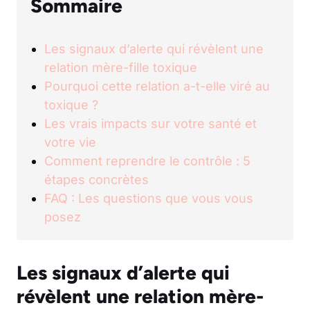
Sommaire
Les signaux d’alerte qui révèlent une
relation mère-fille toxique
Pourquoi cette relation a-t-elle viré au
toxique ?
Les vrais impacts sur votre santé et
votre vie
Comment reprendre le contrôle : 5
étapes concrètes
FAQ : Les questions que vous vous
posez
Les signaux d’alerte qui
révèlent une relation mère-