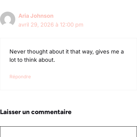
Aria Johnson
avril 29, 2026 à 12:00 pm
‌‍‌‍‌‌‌‌‌‍‍‍‌‌‍‌‌‍‍‌‍‌‌‍‌‍‍‍‌‍‍‌‌‍‍‌‌‍‌‍‌‍‍‍‌‍‌‌‌‍‍‍‌‍‌‌‌‍‍‍‌‌‍‌‌‌‍‍‌‌‌‍‌‍‍‌‌‍‍‌‌‍‍‌‌‍‌‌‌‍‍‌‌‌‌‍‌‌‍‍‍‌‌‌‌‌‍‍‌‍‍‌‌‌‍‍‍‌‌‌‌‍‍‌‌‌‍‌‌‍‍‌‌‍‍‌‌‌‍‍‍‌‌‍‌‌‍‍‌‌‌‌‌‌‍‍‍‌‌‌‌‌‍‍‌‍‌‌‌‌‍‍‌‌‍‍Never thought about it that way, gives me a
lot to think about.
Répondre
Laisser un commentaire
Commentaire