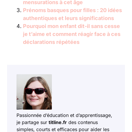
mensurations à cet âge
Prénoms basques pour filles : 20 idées
authentiques et leurs significations
Pourquoi mon enfant dit-il sans cesse
je t’aime et comment réagir face à ces
déclarations répétées
Passionnée d’éducation et d’apprentissage,
je partage sur
titline.fr
des contenus
simples, courts et efficaces pour aider les