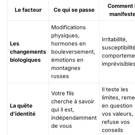
Comment i
Le facteur
Ce qui se passe
manifest
Modifications
physiques,
Irritabilité,
Les
hormones en
susceptibilit
changements
bouleversement,
comporteme
biologiques
émotions en
imprévisible
montagnes
russes
Il teste les
Votre fils
limites, reme
cherche à savoir
La quête
en question
qui il est,
d’identité
vos valeurs,
indépendamment
refuse vos
de vous
conseils