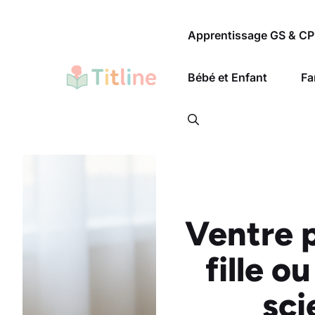
Aller
au
Apprentissage GS & CP
contenu
Bébé et Enfant
Fa
Ventre p
fille o
sci