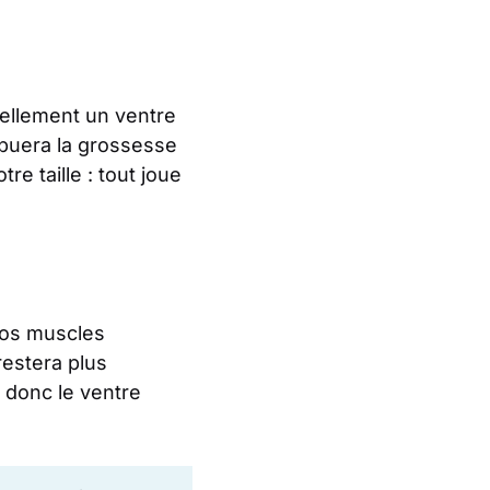
rellement un ventre
buera la grossesse
e taille : tout joue
 vos muscles
restera plus
 donc le ventre