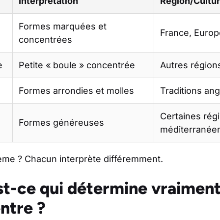
Interprétation
Région/Cultu
Formes marquées et
France, Europ
concentrées
e
Petite « boule » concentrée
Autres région
Formes arrondies et molles
Traditions an
Certaines rég
Formes généreuses
méditerranée
ème ? Chacun interprète différemment.
st-ce qui détermine vraiment
ntre ?