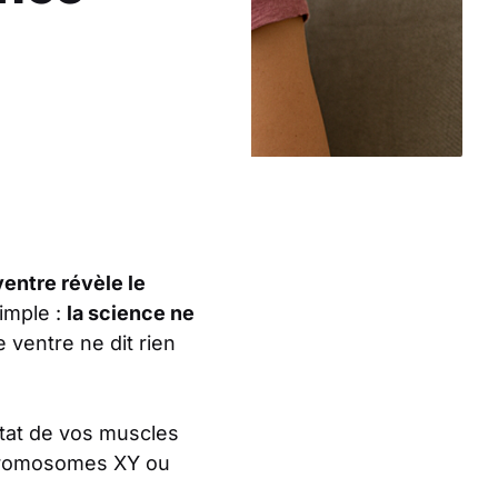
entre révèle le
simple :
la science ne
e ventre ne dit rien
état de vos muscles
 chromosomes XY ou