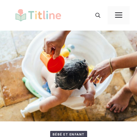
Aller
au
Me
contenu
BÉBÉ ET ENFANT