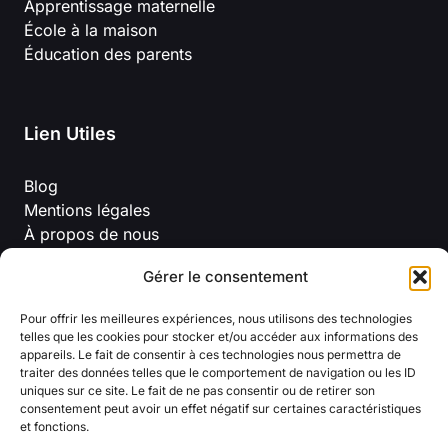
Apprentissage maternelle
École à la maison
Éducation des parents
Lien Utiles
Blog
Mentions légales
À propos de nous
Politique de confidentialité
Gérer le consentement
Conditions Générales D’Utilisation
Pour offrir les meilleures expériences, nous utilisons des technologies
telles que les cookies pour stocker et/ou accéder aux informations des
appareils. Le fait de consentir à ces technologies nous permettra de
traiter des données telles que le comportement de navigation ou les ID
uniques sur ce site. Le fait de ne pas consentir ou de retirer son
consentement peut avoir un effet négatif sur certaines caractéristiques
et fonctions.