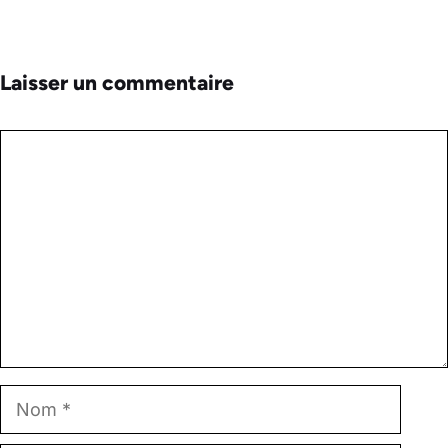
Laisser un commentaire
Commentaire
Nom