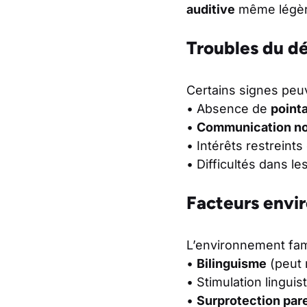
auditive
même légère
Troubles du 
Certains signes pe
• Absence de
pointa
•
Communication no
• Intérêts restreints 
• Difficultés dans le
Facteurs env
L’environnement famil
•
Bilinguisme
(peut 
• Stimulation linguis
•
Surprotection par