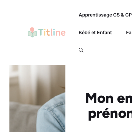
Aller
au
Apprentissage GS & CP
contenu
Bébé et Enfant
Fa
Mon enf
prénom 