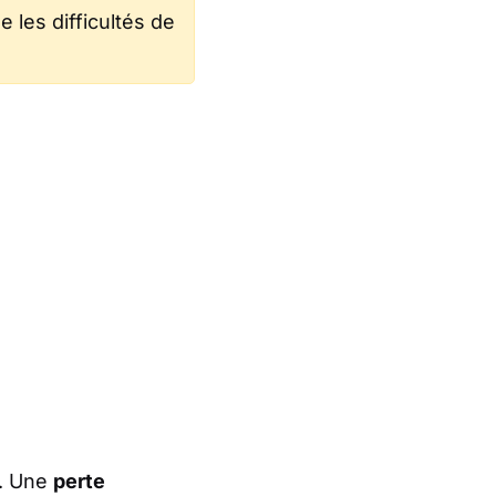
 les difficultés de
r. Une
perte