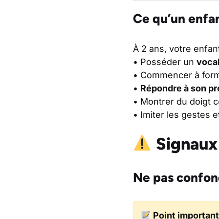
Ce qu’un enfan
À 2 ans, votre enfan
• Posséder un
vocab
• Commencer à form
•
Répondre à son p
• Montrer du doigt ce
• Imiter les gestes 
Signaux 
Ne pas confond
Point important