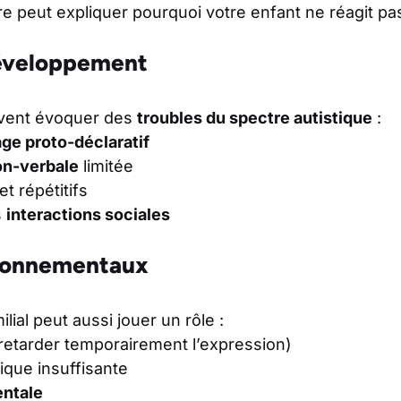
 peut expliquer pourquoi votre enfant ne réagit pa
développement
uvent évoquer des
troubles du spectre autistique
:
ge proto-déclaratif
n-verbale
limitée
et répétitifs
s
interactions sociales
ironnementaux
ial peut aussi jouer un rôle :
retarder temporairement l’expression)
tique insuffisante
entale