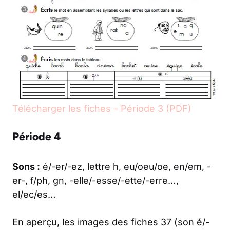
Télécharger les fiches – Période 3 (PDF)
Période 4
Sons :
é/-er/-ez, lettre h, eu/oeu/oe, en/em, -
er-, f/ph, gn, -elle/-esse/-ette/-erre…,
el/ec/es…
En aperçu, les images des fiches 37 (son é/-