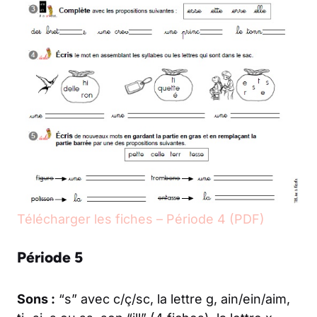
Télécharger les fiches – Période 4 (PDF)
Période 5
Sons :
“s” avec c/ç/sc, la lettre g, ain/ein/aim,