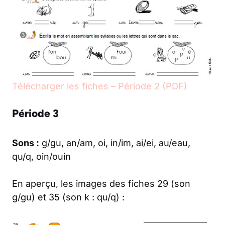
Télécharger les fiches – Période 2 (PDF)
Période 3
Sons :
g/gu, an/am, oi, in/im, ai/ei, au/eau,
qu/q, oin/ouin
En aperçu, les images des fiches 29 (son
g/gu) et 35 (son k : qu/q) :