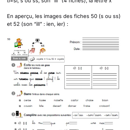
ti=si, s ou ss, son “ill” (4 fiches), la lettre x
En aperçu, les images des fiches 50 (s ou ss)
et 52 (son “ill” : ien, ier) :